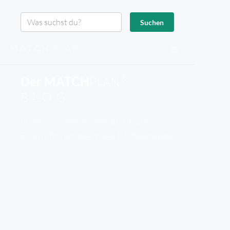
®
Der
MATCH
PLAN
BLOG
Unser Wissens-Portal für die
Zukunftsfähigkeit des Mittelstands.