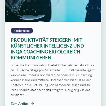
Fördermittel
PRODUKTIVITÄT STEIGERN: MIT
KÜNSTLICHER INTELLIGENZ UND
INQA COACHING ERFOLGREICH
KOMMUNIZIEREN
Schlechte Kommunikation kostet Unternehmen jährlich bis
zu 11,5 Arbeitstage pro Mitarbeiter – Künstliche Intelligenz
kann diese Prozesse optimieren. Mit dem INQA Coaching
können kleine und mittlere Unternehmen bis zu 80% der
Kosten für die Einführung von KI fördern lassen und so
ihre Produktivität nachhaltig steigern. Neugierig wie das
aussieht?
Zum Artikel