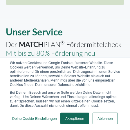
Unser Service
®
Der
MATCH
PLAN
Fördermittelcheck
Mit bis zu 80% Förderung neu
angreifen!
Wir nutzen Cookies und Google Fonts auf unserer Website. Diese
Cookies werden verwendet, um Deine Website-Erfahrung zu
Wir helfen Dir mit wenigen Schritten dabei, die
optimieren und Dir einen persönlich auf Dich zugeschnittenen Service
bereitstellen zu können, sowohl auf dieser Website als auch auf
Förderfähigkeit Deines Unternehmens zu prüfen.
anderen Medienkanälen. Mehr Infos über die von uns eingesetzten
Fülle unser Formular aus und wir suchen für Dich
Cookies findest Du in unserer Datenschutzrichtlinie.
Möglichkeiten, um Deine Wettbewerbsfähigkeit zu sichern.
Bei Deinem Besuch auf unserer Seite werden Deine Daten nicht
verfolgt. Um Deinen Wünschen und Einstellungen allerdings optimal
Profitiere von unserer langjährigen Expertise als
zu entsprechen, müssen wir nur einen klitzekleinen Cookie setzen,
akkreditiertes Beratungsunternehmen!
damit Du diese Auswahl nicht noch einmal treffen musst.
Deine Cookie-Einstellungen
Akzeptieren
Ablehnen
Jetzt Fördermittelcheck sichern!