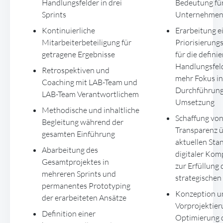
Handlungsfelder in drei
Bedeutung fü
Sprints
Unternehme
Kontinuierliche
Erarbeitung e
Mitarbeiterbeteiligung für
Priorisierung
getragene Ergebnisse
für die defini
Handlungsfeld
Retrospektiven und
mehr Fokus in
Coaching mit LAB-Team und
Durchführung
LAB-Team Verantwortlichem
Umsetzung
Methodische und inhaltliche
Schaffung vo
Begleitung während der
Transparenz 
gesamten Einführung
aktuellen Sta
Abarbeitung des
digitaler Ko
Gesamtprojektes in
zur Erfüllung 
mehreren Sprints und
strategischen 
permanentes Prototyping
Konzeption u
der erarbeiteten Ansätze
Vorprojektier
Definition einer
Optimierung 