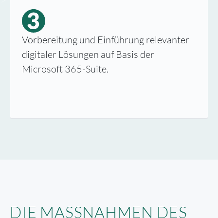
Initialisierung des
Technologische und inhaltliche
Vorbereitung und Einführung relevanter
Veränderungsprozesses zur digitalen
Optimierung der Rahmenbedingungen für
digitaler Lösungen auf Basis der
Transformation über die gesamte Agentur
die digitale und hybride Zusammenarbeit.
Microsoft 365-Suite.
hinweg.
DIE MASSNAHMEN DES G