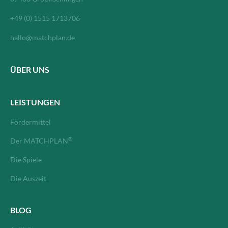
+49 (0) 1515 1713706‬
hallo@matchplan.de
ÜBER UNS
LEISTUNGEN
Fördermittel
®
Der MATCHPLAN
Die Spiele
Die Auszeit
BLOG