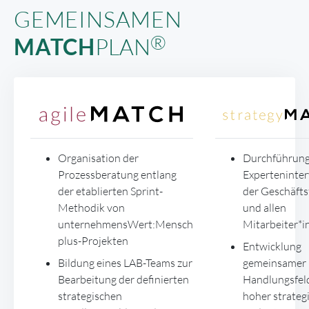
EMEINSAMEN
®
MATCH
PLAN
Organisation der
Durchführung
Prozessberatung entlang
Experteninter
der etablierten Sprint-
der Geschäft
Methodik von
und allen
unternehmensWert:Mensch
Mitarbeiter*i
plus-Projekten
Entwicklung
Bildung eines LAB-Teams zur
gemeinsamer
Bearbeitung der definierten
Handlungsfel
strategischen
hoher strateg