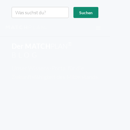
®
Der
MATCH
PLAN
BLOG
Unser Wissens-Portal für die
Zukunftsfähigkeit des Mittelstands.