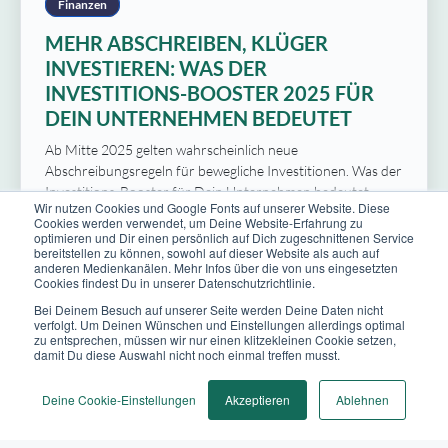
Finanzen
MEHR ABSCHREIBEN, KLÜGER
INVESTIEREN: WAS DER
INVESTITIONS-BOOSTER 2025 FÜR
DEIN UNTERNEHMEN BEDEUTET
Ab Mitte 2025 gelten wahrscheinlich neue
Abschreibungsregeln für bewegliche Investitionen. Was der
Investitions-Booster für Dein Unternehmen bedeutet –
Wir nutzen Cookies und Google Fonts auf unserer Website. Diese
und warum sich strategische Planung jetzt besonders lohnt.
Cookies werden verwendet, um Deine Website-Erfahrung zu
optimieren und Dir einen persönlich auf Dich zugeschnittenen Service
Zum Artikel
bereitstellen zu können, sowohl auf dieser Website als auch auf
anderen Medienkanälen. Mehr Infos über die von uns eingesetzten
Cookies findest Du in unserer Datenschutzrichtlinie.
Bei Deinem Besuch auf unserer Seite werden Deine Daten nicht
verfolgt. Um Deinen Wünschen und Einstellungen allerdings optimal
zu entsprechen, müssen wir nur einen klitzekleinen Cookie setzen,
damit Du diese Auswahl nicht noch einmal treffen musst.
Deine Cookie-Einstellungen
Akzeptieren
Ablehnen