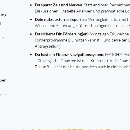
Du sparst Zeit und Nerven.
Statt endloser Recherche
Diskussionen – gezielte Analysen und pragmatische L
tung
Dein nutzt externe Expertise.
Wir begleiten dich mit 
d
Wissen und Erfahrung – für nachhaltigen finanziellen E
Du sicherst Dir Förderung(en).
Wir zeigen Dir, welche
 in
Förderprogramme Du nutzen kannst – und begleiten D
Antragstellung.
Du hast ein Finanz-Navigationssystem.
MATCHPLAN® 
– Strategische Finanzen ist dein Kompass für die finanzi
Zukunft – nicht nur heute, sondern auch in einem Jahr
e
iber
mehr