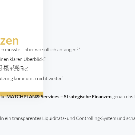
nzen
en müsste – aber wo soll ich anfangen?“
inen klaren Überblick.“
mierung –
einsame Linie.“
ützung komme ich nicht weiter.“
die
MATCHPLAN® Services – Strategische Finanzen
genau das 
 ein transparentes Liquiditäts- und Controlling-System und sch