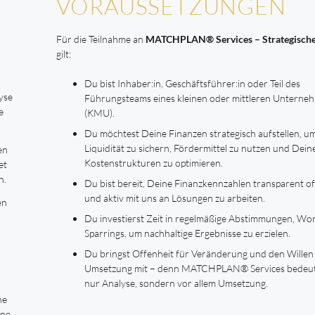
VORAUSSETZUNGEN
Für die Teilnahme an
MATCHPLAN® Services – Strategische
gilt:
Du bist Inhaber:in, Geschäftsführer:in oder Teil des
yse
Führungsteams eines kleinen oder mittleren Unterne
e
(KMU).
Du möchtest Deine Finanzen strategisch aufstellen, u
Liquidität zu sichern, Fördermittel zu nutzen und Dein
en
Kostenstrukturen zu optimieren.
et
n.
Du bist bereit, Deine Finanzkennzahlen transparent o
und aktiv mit uns an Lösungen zu arbeiten.
en
Du investierst Zeit in regelmäßige Abstimmungen, Wo
Sparrings, um nachhaltige Ergebnisse zu erzielen.
Du bringst Offenheit für Veränderung und den Willen
Umsetzung mit – denn MATCHPLAN® Services bedeute
nur Analyse, sondern vor allem Umsetzung.
ne
ine