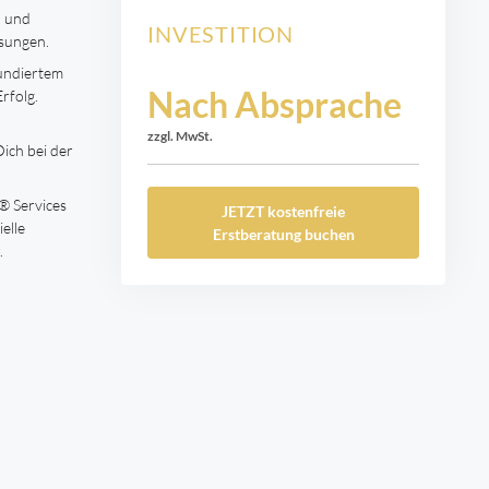
n und
INVESTITION
ösungen.
fundiertem
Nach Absprache
rfolg.
zzgl. MwSt.
ich bei der
Services
JETZT kostenfreie
elle
Erstberatung buchen
.