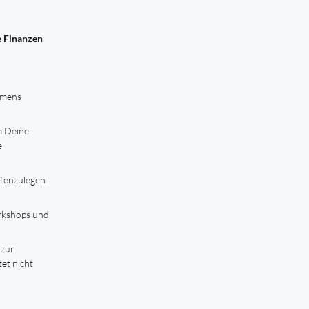
 Finanzen
hmens
m Deine
e
ffenzulegen
rkshops und
 zur
t nicht