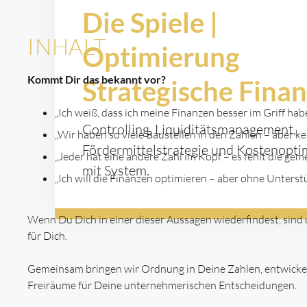
Die Spiele |
INHALT
Optimierung
Kommt Dir das bekannt vor?
Strategische Fina
„Ich weiß, dass ich meine Finanzen besser im Griff hab
Controlling, Liquiditätsmanagement,
„Wir haben so viele Baustellen in den Zahlen – aber ke
Fördermittelstrategie und Kostenopti
„Jeder hat eine andere Zahl im Kopf – es fehlt die gem
mit System.
„Ich will die Finanzen optimieren – aber ohne Unterst
Wenn Du Dich in einer dieser Aussagen wiederfindest, sind 
für Dich.
Gemeinsam bringen wir Ordnung in Deine Zahlen, entwickeln
Freiräume für Deine unternehmerischen Entscheidungen.