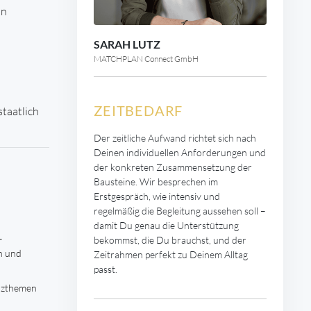
in
SARAH LUTZ
MATCHPLAN Connect GmbH
ZEITBEDARF
taatlich
Der zeitliche Aufwand richtet sich nach
Deinen individuellen Anforderungen und
der konkreten Zusammensetzung der
Bausteine. Wir besprechen im
Erstgespräch, wie intensiv und
regelmäßig die Begleitung aussehen soll –
damit Du genau die Unterstützung
–
bekommst, die Du brauchst, und der
en und
Zeitrahmen perfekt zu Deinem Alltag
passt.
nzthemen